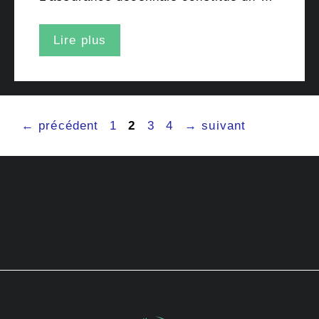
Lire plus
Page
Page
Page
Page
←
précédent
1
2
3
4
→
suivant